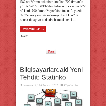
IDC ara?t?rma anketine* kat?lan 700 firman?n
yüzde %25’i, GDPR’dan haberleri bile olmad???
n? iletti. 700 firman?n yar?dan fazlas?, yüzde
%52’si ise yeni düzenlemeyi duyduklar?n?
ancak detay ve etkilerini bilmediklerini ...
Devamını Oku »
tweet
Bilgisayarlardaki Yeni
Tehdit: Statinko
İsa Altun
26 Temmuz 2017
Köşe Yazıları