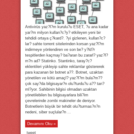
Antivirüs yaz?l?m kurulu?u ESET, ?u ana kadar
yar?m milyon kullan?c?y? etkileyen yeni bir
tehdidi ortaya ç?kard?. ?yi gizlenen, kullan?c?
lar? sahte torrent sitelerinden korsan yaz?l?m
indirmeye yönlendiren ve son be? y?ld?r
tespitlerden kaçmay? ba?aran bu zararl? yaz?l?
m?n ad? Statinko. Stantinko, taray?c?
eklentileri yükleyip sahte reklamlar göstererek
para kazanan bir botnet a??. Botnet, uzaktan
yönetilen ve kötü amaçl? yaz?l?m bula?m??
çok say?da bilgisayar?n olu?turdu?u a?? tan?
ml?yor. Sahibinin bilgisi olmadan uzaktan
yönetilebilen bu bilgisayarlara bili?im
çevrelerinde zombi makineler de deniyor.
Botnetlerin büyük bir tehdit olu?turmas?n?n
nedeni, siber suçlular?n ...
Devamını Oku »
tweet