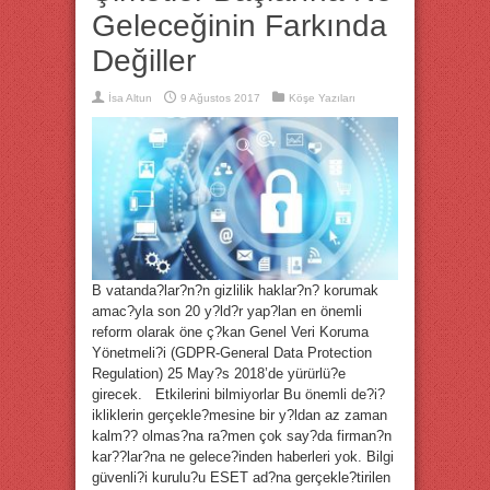
Geleceğinin Farkında
Değiller
İsa Altun
9 Ağustos 2017
Köşe Yazıları
B vatanda?lar?n?n gizlilik haklar?n? korumak
amac?yla son 20 y?ld?r yap?lan en önemli
reform olarak öne ç?kan Genel Veri Koruma
Yönetmeli?i (GDPR-General Data Protection
Regulation) 25 May?s 2018’de yürürlü?e
girecek. Etkilerini bilmiyorlar Bu önemli de?i?
ikliklerin gerçekle?mesine bir y?ldan az zaman
kalm?? olmas?na ra?men çok say?da firman?n
kar??lar?na ne gelece?inden haberleri yok. Bilgi
güvenli?i kurulu?u ESET ad?na gerçekle?tirilen